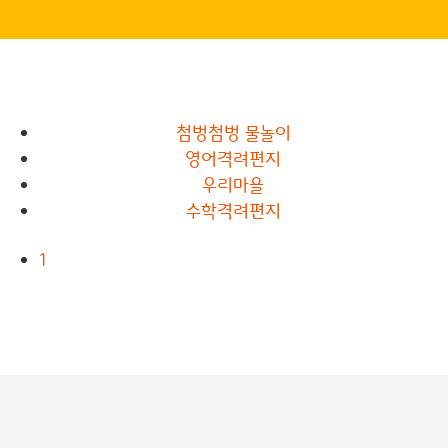
첨벙첨벙 물놀이
영어격려편지
우리마을
수학격려편지
1