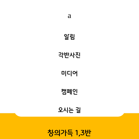
a
알림
각반사진
미디어
캠페인
오시는 길
창의가득 1,3반