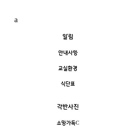
a
알림
안내사항
교실환경
식단표
각반사진
소망가득
C