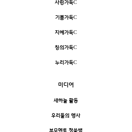
사랑가득
C
기쁨가득
C
지혜가득
C
창의가득
C
누리가득
C
미디어
새하늘 활동
우리들의 행사
부모멘토 정쑥쌤