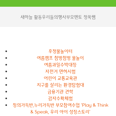
새하늘 활동
우리들의행사
부모멘토 정쑥쌤
후정물놀이터
여름캠프 첨벙첨벙 물놀이
여름과일수박대장
자전거 면허시험
어린이 교통교육관
지구를 살리는 환경탐험대
금융기관 견학
감자수확체험
창의가득반,누리가득반 부모참여수업 'Play & Think
& Speak, 우리 아이 성장스토리'